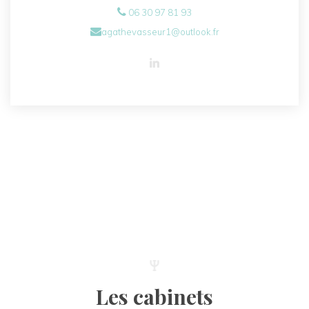
06 30 97 81 93
agathevasseur1@outlook.fr
Les cabinets